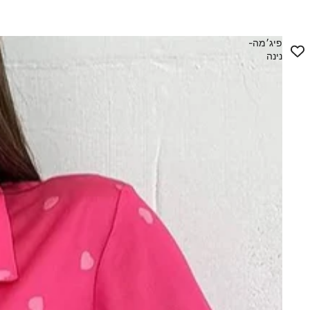
פיג׳מה-
נינה