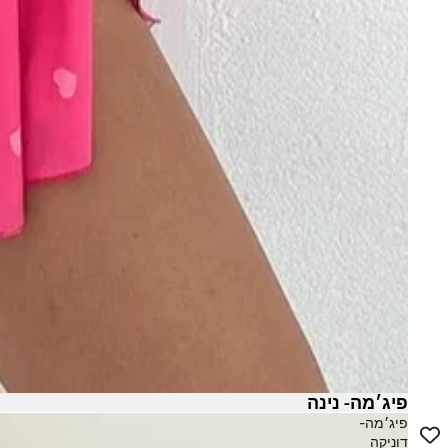
קנ
15% הנחה
המייל שלך -
פיג׳מה- נינה
פיג׳מה-
דוניקה