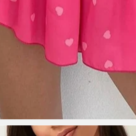
י 2 פריטים וקבלי
 וההטבה בדרך אלייך
למימוש ההטבה
No, thank you